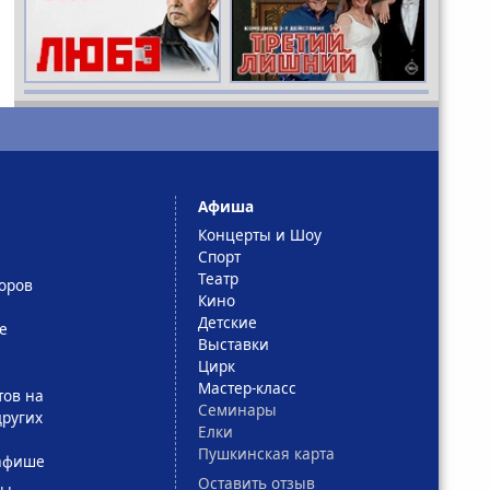
Афиша
Концерты и Шоу
Спорт
Театр
оров
Кино
Детские
е
Выставки
Цирк
Мастер-класс
тов на
Семинары
ругих
Елки
Пушкинская карта
афише
Оставить отзыв
сы