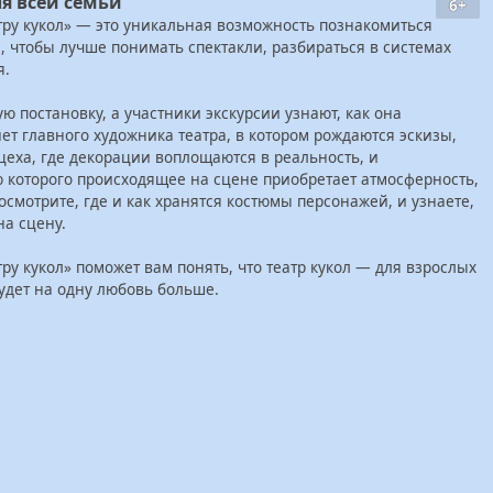
я всей семьи
6+
атру кукол» — это уникальная возможность познакомиться
, чтобы лучше понимать спектакли, разбираться в системах
я.
ую постановку, а участники экскурсии узнают, как она
нет главного художника театра, в котором рождаются эскизы,
еха, где декорации воплощаются в реальность, и
 которого происходящее на сцене приобретает атмосферность,
посмотрите, где и как хранятся костюмы персонажей, и узнаете,
на сцену.
тру кукол» поможет вам понять, что театр кукол — для взрослых
будет на одну любовь больше.