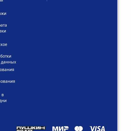
ажи
рата
вки
ское
ботки
 данных
зования
зования
 в
дни