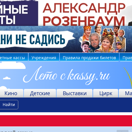
етные кассы
Учреждения
Правила продажи билетов
Прав
Кино
Детские
Выставки
Цирк
Ма
Найти