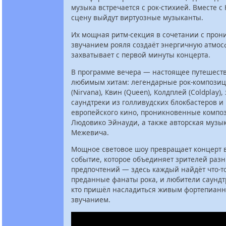
музыка встречается с рок-стихией. Вместе с
сцену выйдут виртуозные музыканты.
Их мощная ритм-секция в сочетании с про
звучанием рояля создаёт энергичную атмосф
захватывает с первой минуты концерта.
В программе вечера — настоящее путешест
любимым хитам: легендарные рок-компози
(Nirvana), Квин (Queen), Колдплей (Coldplay)
саундтреки из голливудских блокбастеров и 
европейского кино, проникновенные компо
Людовико Эйнауди, а также авторская музы
Межевича.
Мощное световое шоу превращает концерт в
событие, которое объединяет зрителей разн
предпочтений — здесь каждый найдёт что-то
преданные фанаты рока, и любители саундтр
кто пришёл насладиться живым фортепиан
звучанием.