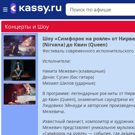
Концерты и Шоу
Шоу «Симфорок на рояле» от Нирв
(Nirvana) до Квин (Queen)
Фестиваль современного исполнительского 
Исполнители:
Никита Межевич (клавишные)
Денис Сусин (бас-гитара)
Михаил Шилов (ударные)
В программе: легендарные рок-хиты от Нирв
до Квин (Queen), знаменитые саундтреки из
Людовико Эйнауди и авторские произведен
Межевича.
Известный пианист, композитор и художник
Межевич представляет уникальное мультиж
«Симфорок на рояле» — событие, где акаде