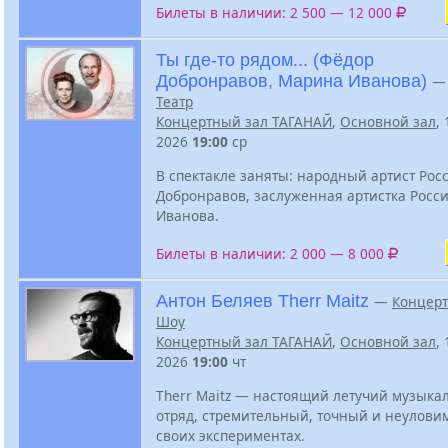
Билеты в наличии: 2 500 — 12 000
Ты где-то рядом... (Фёдор
Добронравов, Марина Иванова)
—
Театр
Концертный зал ТАГАНАЙ
,
Основной зал
,
2026
19:00
ср
В спектакле заняты: народный артист Рос
Добронравов, заслуженная артистка Росс
Иванова.
Билеты в наличии: 2 000 — 8 000
Антон Беляев Therr Maitz
—
Концерт
Шоу
Концертный зал ТАГАНАЙ
,
Основной зал
,
2026
19:00
чт
Therr Maitz — настоящий летучий музык
отряд, стремительный, точный и неулови
своих экспериментах.