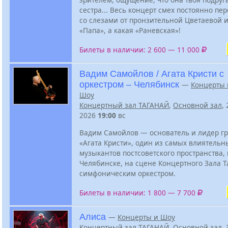
сестра... Весь концерт смех постоянно пе
со слезами от пронзительной Цветаевой 
«Папа», а какая «Раневская»!
Билеты в наличии: 2 600 — 11 000
Вадим Самойлов / Агата Кристи с
оркестром – Челябинск
—
Концерты 
Шоу
Концертный зал ТАГАНАЙ
,
Основной зал
,
2026
19:00
вс
Вадим Самойлов — основатель и лидер г
«Агата Кристи», один из самых влиятельн
музыкантов постсоветского пространства, 
Челябинске, на сцене Концертного Зала Т
симфоническим оркестром.
Билеты в наличии: 1 800 — 7 700
Алиса
—
Концерты и Шоу
Концертный зал ТАГАНАЙ
,
Основной зал
, 