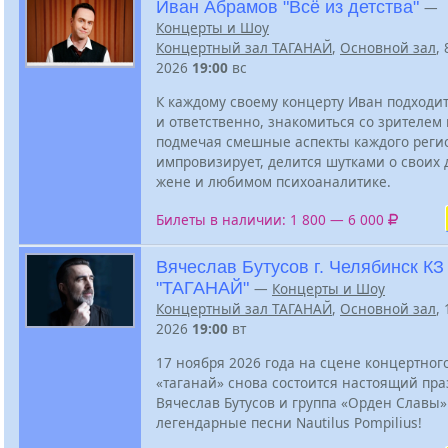
Иван Абрамов "Всё из детства"
—
Концерты и Шоу
Концертный зал ТАГАНАЙ
,
Основной зал
,
2026
19:00
вс
К каждому своему концерту Иван подходи
и ответственно, знакомиться со зрителем 
подмечая смешные аспекты каждого реги
импровизирует, делится шутками о своих 
жене и любимом психоаналитике.
Билеты в наличии: 1 800 — 6 000
Вячеслав Бутусов г. Челябинск КЗ
"ТАГАНАЙ"
—
Концерты и Шоу
Концертный зал ТАГАНАЙ
,
Основной зал
,
2026
19:00
вт
17 ноября 2026 года на сцене концертног
«таганай» снова состоится настоящий пра
Вячеслав Бутусов и группа «Орден Славы
легендарные песни Nautilus Pompilius!