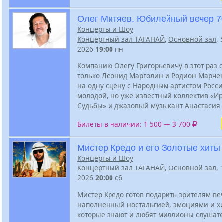
Олег Митяев. Юбилейный вечер 7
Концерты и Шоу
Концертный зал ТАГАНАЙ
,
Основной зал
,
2026
19:00
пн
Компанию Олегу Григорьевичу в этот раз с
только Леонид Марголин и Родион Марчен
на одну сцену с Народным артистом Росс
молодой, но уже известный коллектив «И
Судьбы» и джазовый музыкант Анастасия
Билеты в наличии: 1 500 — 3 700
Мистер Кредо и его Золотые хиты
Концерты и Шоу
Концертный зал ТАГАНАЙ
,
Основной зал
,
2026
20:00
сб
Мистер Кредо готов подарить зрителям ве
наполненный ностальгией, эмоциями и х
которые знают и любят миллионы слушат