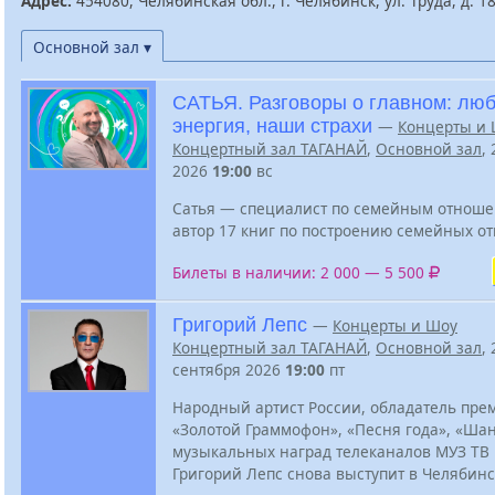
Адрес:
454080, Челябинская обл., г. Челябинск, ул. Труда, д. 1
Основной зал ▾
САТЬЯ. Разговоры о главном: люб
энергия, наши страхи
—
Концерты и
Концертный зал ТАГАНАЙ
,
Основной зал
,
2026
19:00
вс
Сатья — специалист по семейным отноше
автор 17 книг по построению семейных о
Билеты в наличии: 2 000 — 5 500
Григорий Лепс
—
Концерты и Шоу
Концертный зал ТАГАНАЙ
,
Основной зал
, 
сентября 2026
19:00
пт
Народный артист России, обладатель пре
«Золотой Граммофон», «Песня года», «Шан
музыкальных наград телеканалов МУЗ ТВ 
Григорий Лепс снова выступит в Челябинс