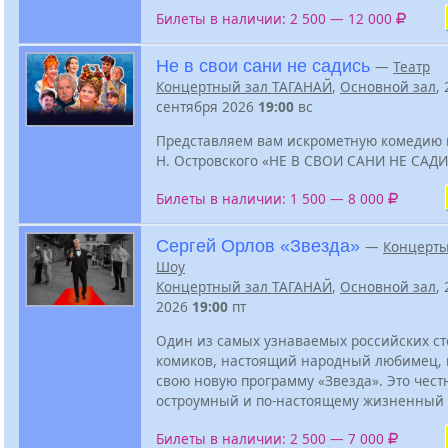
Билеты в наличии: 2 500 — 12 000
Не в свои сани не садись
—
Театр
Концертный зал ТАГАНАЙ
,
Основной зал
, 
сентября 2026
19:00
вс
Представляем вам искрометную комедию п
Н. Островского «НЕ В СВОИ САНИ НЕ САДИ
Билеты в наличии: 1 500 — 8 000
Сергей Орлов «Звезда»
—
Концерты
Шоу
Концертный зал ТАГАНАЙ
,
Основной зал
,
2026
19:00
пт
Один из самых узнаваемых российских ст
комиков, настоящий народный любимец, 
свою новую программу «Звезда». Это чест
остроумный и по-настоящему жизненный
Билеты в наличии: 2 500 — 7 000