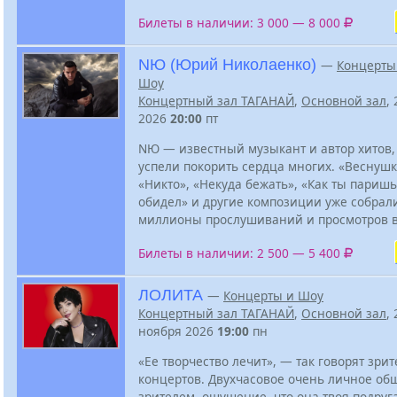
Билеты в наличии: 3 000 — 8 000
NЮ (Юрий Николаенко)
—
Концерты
Шоу
Концертный зал ТАГАНАЙ
,
Основной зал
,
2026
20:00
пт
NЮ — известный музыкант и автор хитов,
успели покорить сердца многих. «Веснушк
«Никто», «Некуда бежать», «Как ты паришь
обидел» и другие композиции уже собрал
миллионы прослушиваний и просмотров в
Билеты в наличии: 2 500 — 5 400
ЛОЛИТА
—
Концерты и Шоу
Концертный зал ТАГАНАЙ
,
Основной зал
, 
ноября 2026
19:00
пн
«Ее творчество лечит», — так говорят зри
концертов. Двухчасовое очень личное об
зрителем, ощущение, что она твоя подруга