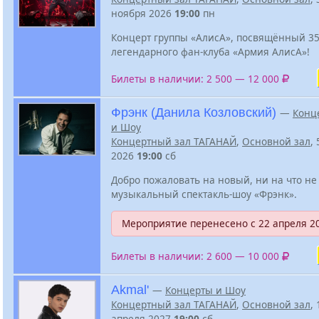
ноября 2026
19:00
пн
Концерт группы «АлисА», посвящённый 3
легендарного фан-клуба «Армия АлисА»!
Билеты в наличии: 2 500 — 12 000
Фрэнк (Данила Козловский)
—
Конц
и Шоу
Концертный зал ТАГАНАЙ
,
Основной зал
,
2026
19:00
сб
Добро пожаловать на новый, ни на что не
музыкальный спектакль-шоу «Фрэнк».
Мероприятие перенесено c 22 апреля 2
Билеты в наличии: 2 600 — 10 000
Akmal'
—
Концерты и Шоу
Концертный зал ТАГАНАЙ
,
Основной зал
, 
апреля 2027
19:00
сб