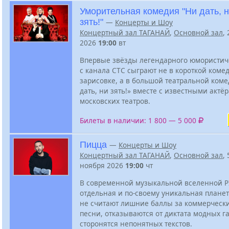
Уморительная комедия "Ни дать, 
зять!"
—
Концерты и Шоу
Концертный зал ТАГАНАЙ
,
Основной зал
,
2026
19:00
вт
Впервые звёзды легендарного юмористич
с канала СТС сыграют не в короткой ком
зарисовке, а в большой театральной ком
дать, ни зять!» вместе с известными актё
московских театров.
Билеты в наличии: 1 800 — 5 000
Пицца
—
Концерты и Шоу
Концертный зал ТАГАНАЙ
,
Основной зал
, 
ноября 2026
19:00
чт
В современной музыкальной вселенной P
отдельная и по-своему уникальная планет
не считают лишние баллы за коммерческ
песни, отказываются от диктата модных г
сторонятся непонятных текстов.