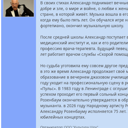
В своих стихах Александр поднимает вечны
добре и зле, о мире и войне, о любви к же
стране, в которой живёт. Музыка вошла в ег
когда ему было пять лет. Он обучался игре н
фортепиано, окончил музыкальную школу.
После средней школы Александр поступает 
медицинский институт и, как и его родители
профессию врача-терапевта. Будущий певец
лет работает врачом службы «Скорой помощ
Но судьба уготовила ему совсем другое пре
в это же время Александр продолжает своё
образование в вечернем джазовом училище
году уходит на профессиональную сцену в р
«Пульс». В 1983 году в Ленинграде с оглуш
успехом проходит его первый сольный конце
Розенбаум окончательно утверждается в обр
музыканта. в 2026 году Народному артисту 
Александру Розенбауму исполняется 75 лет.
юбилейных концертах.
Организатор:
ООО "Культура Шоу"