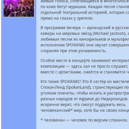
живые голоса, сплетающиеся в многоголосие
по коже бегут мурашки. Каждая песня стано
отдельной театральной историей, которая с
прямо на глазах у зрителя.
В программе вечера — ирландский и русски
каверы на мировых звёзд (Michael Jackson), 
любимые песни из кинофильмов и мультфил
исполнении SPOKANKI они звучат совершенн
сохраняя при этом узнаваемость.
Особое место в концерте занимают интера
композиции — здесь зал не просто слушает, 
вместе с артистками, смеётся и становится 
Кто такие SPOKANKI? Это 8 сестёр из мистич
СпоканЛенд (SpokanLand), странствующих по
уголкам планеты, чтобы искать и распростр
разных народов от Африки до Нидерландов
искренне верят, что смогут подружить весь
человеканский* мир, хотя бы на своих конц
* Человекан — человек по версии споканок.