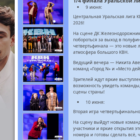
1/4 финала Уральской л
9 июня:
Центральная Уральская лига К
2026!
На сцене ДК Железнодорожнико
побороться за выход в полуфи
четвертьфинала — это новые 
атмосфера большого КВН.
Ведущий вечера — Никита Авер
команд «Город N» и «Место дей
Зрителей ждут яркие выступле
возможность увидеть команды,
сцены страны!
10 июня:
Вторая игра четвертьфинально
На сцену выйдут новые коман
участники и яркие открытия э
номера и готовы сделать всё, 