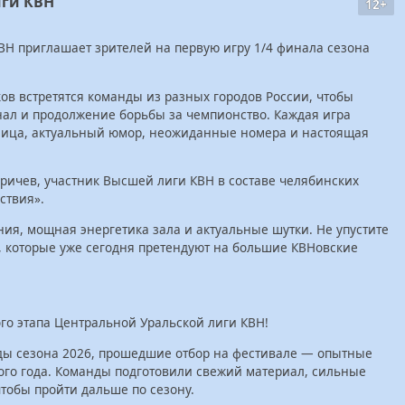
иги КВН
12+
ВН приглашает зрителей на первую игру 1/4 финала сезона
в встретятся команды из разных городов России, чтобы
нал и продолжение борьбы за чемпионство. Каждая игра
лица, актуальный юмор, неожиданные номера и настоящая
ичев, участник Высшей лиги КВН в составе челябинских
ствия».
ния, мощная энергетика зала и актуальные шутки. Не упустите
 которые уже сегодня претендуют на большие КВНовские
го этапа Центральной Уральской лиги КВН!
ды сезона 2026, прошедшие отбор на фестивале — опытные
того года. Команды подготовили свежий материал, сильные
чтобы пройти дальше по сезону.