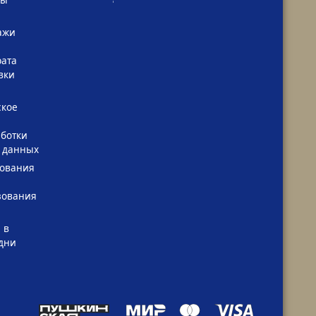
ажи
рата
вки
ское
ботки
 данных
зования
зования
 в
дни