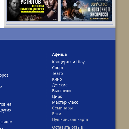
Афиша
Концерты и Шоу
Спорт
Театр
оров
Кино
Детские
е
Выставки
Цирк
Мастер-класс
тов на
Семинары
ругих
Елки
Пушкинская карта
афише
Оставить отзыв
сы