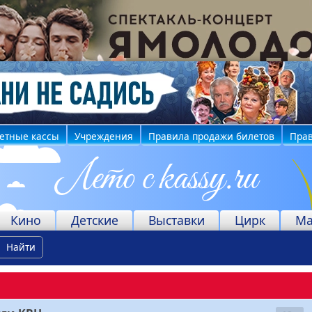
етные кассы
Учреждения
Правила продажи билетов
Прав
Кино
Детские
Выставки
Цирк
Ма
Найти