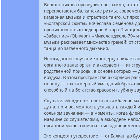
Веретенникова прозвучит программа, в кот
переплетаются балканские ритмы, совреме
камерная музыка и страстное танго. От ярко
«Болгарской сюиты» Вячеслава Семёнова до
проникновенных шедевров Астора Пьяццо
«Забвение» (Oblivion), «Микеланджело 70» и
музыка раскрывает множество граней: от с
танца до затаенного дыхания.
Неожиданное звучание концерту придаёт ак
органного зала: орган и аккордеон — инст
родственной природы, в основе которых —
воздуха. В этом пространстве аккордеон рас
новому — как камерный «младший брат» ор
способный на богатство красок и глубину зв
Слушателей ждёт не только ансамблевое ма
дуэта, но и возможность услышать каждый 
сольном звучании — в моменты, когда флей
наедине со слушателями, а аккордеон напо
органной мощью и мягкостью одновременн
Это концерт-путешествие — от Балкан до Бу