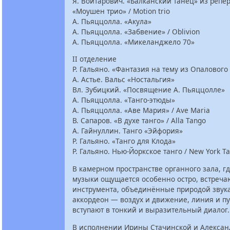
Я. Войтарович. «Балканский танец» из репе
«Моушен трио» / Motion trio
А. Пьяццолла. «Акула»
А. Пьяццолла. «Забвение» / Oblivion
А. Пьяццолла. «Микеланджело 70»
II отделение
Р. Гальяно. «Фантазия на тему из Опалового
А. Астье. Вальс «Ностальгия»
Вл. Зубицкий. «Посвящение А. Пьяццолле»
А. Пьяццолла. «Танго-этюды»
А. Пьяццолла. «Аве Мария» / Ave Maria
В. Сапаров. «В духе танго» / Alla Tango
А. Гайнуллин. Танго «Эйфория»
Р. Гальяно. «Танго для Клода»
Р. Гальяно. Нью-Йоркское танго / New York T
В камерном пространстве органного зала, г
музыки ощущается особенно остро, встреча
инструмента, объединённые природой звука
аккордеон — воздух и движение, линия и п
вступают в тонкий и выразительный диалог.
В исполнении Ирины Стачинской и Алексан