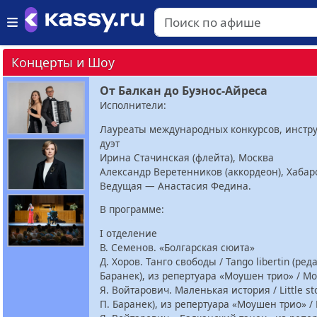
Концерты и Шоу
От Балкан до Буэнос-Айреса
Исполнители:
Лауреаты международных конкурсов, инст
дуэт
Ирина Стачинская (флейта), Москва
Александр Веретенников (аккордеон), Хабар
Ведущая — Анастасия Федина.
В программе:
I отделение
В. Семенов. «Болгарская сюита»
Д. Хоров. Танго свободы / Tango libertin (ред
Баранек), из репертуара «Моушен трио» / Mot
Я. Войтарович. Маленькая история / Little st
П. Баранек), из репертуара «Моушен трио» / 