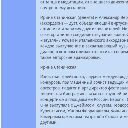
от танца к медитации, от внешнего движени
внутреннему дыханию.
Ирина Стачинская (флейта) и Александр Ве
(аккордеон) — дуэт, объединяющий виртуозн
артистизм и харизму двух исполнителей. Их
союз органично соединяет звучание золото
«Пауэлл» / Powell и итальянского аккордеон
каждое выступление в захватывающий муз
диалог, в котором оживают классика, соврем
также авторские аранжировки.
Ирина Стачинская
Известная флейтистка, лауреат международ
конкурсов, приглашённый солист ведущих 
оркестров, педагог и арт-директор фестивале
творческая биография связана с крупнейш
концертными площадками России, Европы, 
Она выступала с Джеймсом Голуэем, Теодор
Курентзисом, Жаном Феррандисом, Филлип
Камерным оркестром театра «Ла Скала» и м
другими.