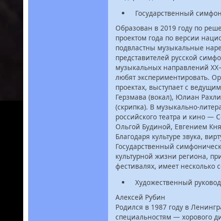
Государственный симфон
Образован в 2019 году по реш
проектом года по версии наци
подвластны музыкальные нареч
представителей русской симф
музыкальных направлений XX–X
любят экспериментировать. О
проектах, выступает с ведущи
Герзмава (вокал), Юлиан Рахл
(скрипка). В музыкально-лите
российского театра и кино — 
Ольгой Будиной, Евгением Кн
Благодаря культуре звука, ви
Государственный симфонически
культурной жизни региона, пр
фестивалях, имеет несколько 
Художественный руковод
Алексей Рубин
Родился в 1987 году в Ленинг
специальностям — хорового ди