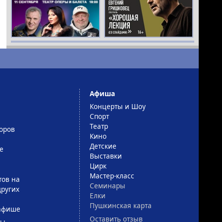
Афиша
Концерты и Шоу
Спорт
Театр
оров
Кино
Детские
е
Выставки
Цирк
Мастер-класс
тов на
Семинары
ругих
Елки
Пушкинская карта
афише
Оставить отзыв
сы