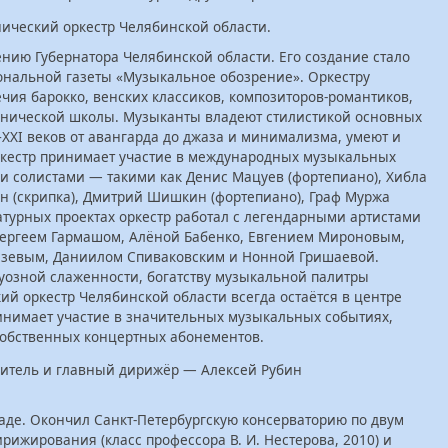
ический оркестр Челябинской области.
ению Губернатора Челябинской области. Его создание стало
ональной газеты «Музыкальное обозрение». Оркестру
ия барокко, венских классиков, композиторов-романтиков,
онической школы. Музыканты владеют стилистикой основных
XI веков от авангарда до джаза и минимализма, умеют и
ркестр принимает участие в международных музыкальных
ми солистами — такими как Денис Мацуев (фортепиано), Хибла
ин (скрипка), Дмитрий Шишкин (фортепиано), Граф Муржа
ратурных проектах оркестр работал с легендарными артистами
Сергеем Гармашом, Алёной Бабенко, Евгением Мироновым,
язевым, Даниилом Спиваковским и Нонной Гришаевой.
ртуозной слаженности, богатству музыкальной палитры
й оркестр Челябинской области всегда остаётся в центре
инимает участие в значительных музыкальных событиях,
собственных концертных абонементов.
итель и главный дирижёр — Алексей Рубин
раде. Окончил Санкт-Петербургскую консерваторию по двум
рижирования (класс профессора В. И. Нестерова, 2010) и