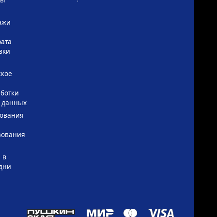
ажи
рата
вки
ское
ботки
 данных
зования
зования
 в
дни