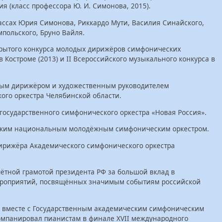
 (класс профессора Ю. И. Симонова, 2015).
ассах Юрия Симонова, Риккардо Мути, Василия Синайского,
польского, Бруно Вайля.
ткрытого конкурса молодых дирижёров симфонических
в Костроме (2013) и II Всероссийского музыкального конкурса в
вным дирижёром и художественным руководителем
ого оркестра Челябинской области.
 государственного симфонического оркестра «Новая Россия».
ийским национальным молодёжным симфоническим оркестром.
 дирижёра Академического симфонического оркестра
чётной грамотой президента РФ за большой вклад в
ероприятий, посвящённых значимым событиям российской
н вместе с Государственным академическим симфоническим
омпанировал пианистам в финале XVII международного