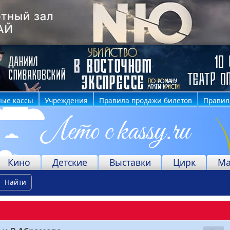
ные кассы
Учреждения
Правила продажи билетов
Правил
Кино
Детские
Выставки
Цирк
Ма
Найти