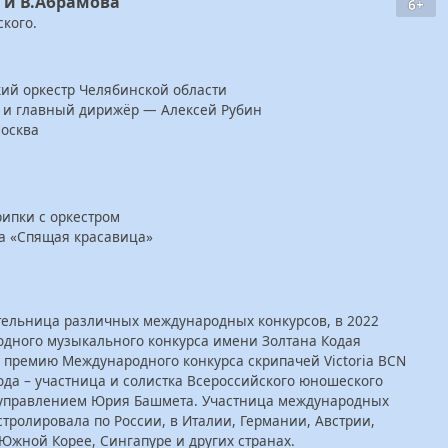
 и В.Абрамова
6+
ского.
ий оркестр Челябинской области
 и главный дирижёр — Алексей Рубин
Москва
рипки с оркестром
та «Спящая красавица»
тельница различных международных конкурсов, в 2022
одного музыкального конкурса имени Золтана Кодая
 I премию Международного конкурса скрипачей Victoria BCN
года – участница и солистка Всероссийского юношеского
 управлением Юрия Башмета. Участница международных
тролировала по России, в Италии, Германии, Австрии,
Южной Корее, Сингапуре и других странах.