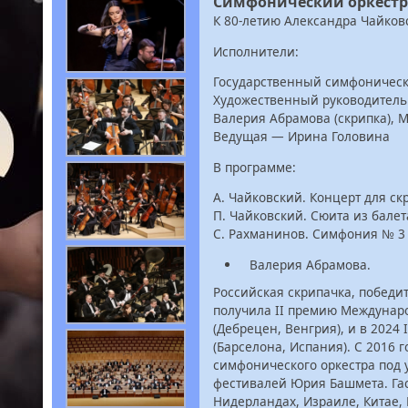
Симфонический оркестр
К 80-летию Александра Чайков
Исполнители:
Государственный симфоническ
Художественный руководитель
Валерия Абрамова (скрипка), 
Ведущая — Ирина Головина
В программе:
А. Чайковский. Концерт для ск
П. Чайковский. Сюита из бале
С. Рахманинов. Симфония № 3
Валерия Абрамова.
Российская скрипачка, победи
получила II премию Междунар
(Дебрецен, Венгрия), и в 2024
(Барселона, Испания). С 2016 
симфонического оркестра под
фестивалей Юрия Башмета. Гас
Нидерландах, Израиле, Китае, 