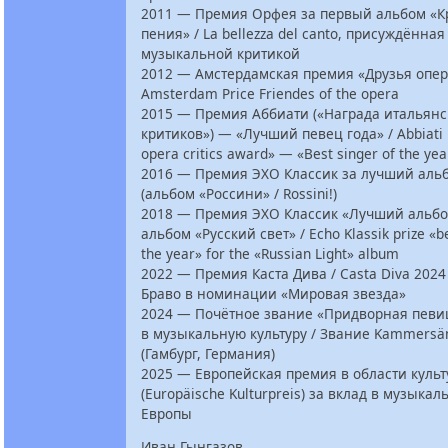
2011 — Премия Орфея за первый альбом «К
пения» / La bellezza del canto, присуждённа
музыкальной критикой
2012 — Амстердамская премия «Друзья опер
Amsterdam Price Friendes of the opera
2015 — Премия Аббиати («Награда итальян
критиков») — «Лучший певец года» / Abbiati p
opera critics award» — «Best singer of the yea
2016 — Премия ЭХО Классик за лучший аль
(альбом «Россини» / Rossini!)
2018 — Премия ЭХО Классик «Лучший альбо
альбом «Русский свет» / Echo Klassik prize «b
the year» for the «Russian Light» album
2022 — Премия Каста Дива / Casta Diva 202
Браво в номинации «Мировая звезда»
2024 — Почётное звание «Придворная певиц
в музыкальную культуру / Звание Kammersä
(Гамбург, Германия)
2025 — Европейская премия в области куль
(Europäische Kulturpreis) за вклад в музыкал
Европы
Иван Гынгазов