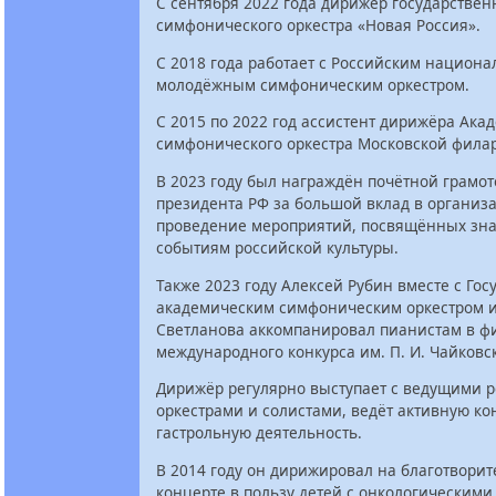
С сентября 2022 года дирижёр государствен
симфонического оркестра «Новая Россия».
С 2018 года работает с Российским национ
молодёжным симфоническим оркестром.
C 2015 по 2022 год ассистент дирижёра Ака
симфонического оркестра Московской фила
В 2023 году был награждён почётной грамо
президента РФ за большой вклад в организ
проведение мероприятий, посвящённых з
событиям российской культуры.
Также 2023 году Алексей Рубин вместе с Го
академическим симфоническим оркестром 
Светланова аккомпанировал пианистам в фи
международного конкурса им. П. И. Чайковск
Дирижёр регулярно выступает с ведущими 
оркестрами и солистами, ведёт активную к
гастрольную деятельность.
В 2014 году он дирижировал на благотвори
концерте в пользу детей с онкологическими