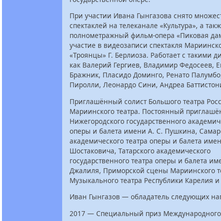
При участии Ивана Гынгазова снято множес
спектаклей на телеканале «Культура», а так
полнометражный фильм-опера «Пиковая да
участие в видеозаписи спектакля Мариинско
«Троянцы» Г. Берлиоза. Работает с такими 
как Валерий Гергиев, Владимир Федосеев, 
Бражник, Пласидо Доминго, Ренато Палумбо
Пиролли, Леонардо Сини, Андреа Баттистон
Приглашённый солист Большого театра Рос
Мариинского театра. Постоянный приглашё
Нижегородского государственного академич
оперы и балета имени А. С. Пушкина, Самар
академического театра оперы и балета имен
Шостаковича, Татарского академического
государственного театра оперы и балета и
Джалиля, Приморской сцены Мариинского т
Музыкального театра Республики Карелия и 
Иван Гынгазов — обладатель следующих на
2017 — Специальный приз Международного