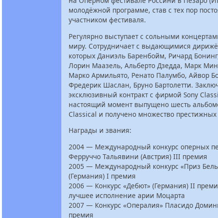
на Оперном фестивале Россини в Пезаро (Ит
молодёжной программе, став с тех пор пос
участником фестиваля.
Регулярно выступает с сольными концертам
миру. Сотрудничает с выдающимися дирижё
которых Даниэль Баренбойм, Ричард Бонинг
Лорин Маазель, Альберто Дзедда, Марк Мин
Марко Армильято, Ренато Палумбо, Айвор Бо
Фредерик Шаслан, Бруно Бартолетти. Заклю
эксклюзивный контракт с фирмой Sony Classi
настоящий момент выпущено шесть альбомо
Classical и получено множество престижных
Награды и звания:
2004 — Международный конкурс оперных пе
Ферруччо Тальявини (Австрия) III премия
2005 — Международный конкурс «Приз Бель
(Германия) I премия
2006 — Конкурс «Дебют» (Германия) II преми
лучшее исполнение арии Моцарта
2007 — Конкурс «Опералия» Пласидо Доминг
премия