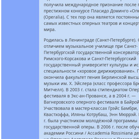
получила международное признание после 
престижном конкурсе Пласидо Доминго «Оп
(Operalia). С тех пор она является постоянн
самых известных оперных театров и концер
мира.
Родилась в Ленинграде (Санкт-Петербурге).
отличием музыкальное училище при Санкт-
Петербургской государственной консерватор
Римского-Корсакова и Санкт-Петербургский
государственный университет культуры и ис
специальности «хоровое дирижирование». 
окончила факультет пения Берлинской выс
музыки им. Х. Эйслера (класс профессора Б
Митчелл). В 2003 г. стала стипендиатом Опе
фестиваля в Экс-ан-Провансе, а в 2004 г. —
Вагнеровского оперного фестиваля в Байрой
Участвовала в мастер-классах Грэйс Бамбри,
Квастхоффа, Иляны Котрубаш, Энн Мюррэй. 
г. была участником молодёжной программы 
государственной оперы. В 2006 г. после обу
академии Россини / Accademia Rossiniana д