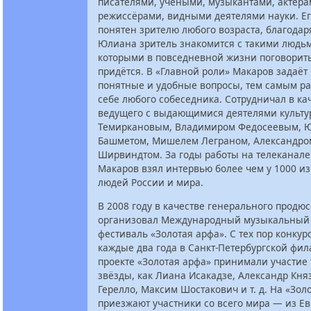
писателями, учеными, музыкантами, актёра
режиссёрами, видными деятелями науки. Ег
понятен зрителю любого возраста, благодар
Юлиана зритель знакомится с такими людьм
которыми в повседневной жизни поговорит
придётся. В «Главной роли» Макаров задаёт 
понятные и удобные вопросы, тем самым ра
себе любого собеседника. Сотрудничал в ка
ведущего с выдающимися деятелями культ
Темиркановым, Владимиром Федосеевым, 
Башметом, Мишелем Леграном, Александро
Ширвиндтом. За годы работы на телеканале
Макаров взял интервью более чем у 1000 и
людей России и мира.
В 2008 году в качестве генерального продю
организовал Международный музыкальный 
фестиваль «Золотая арфа». С тех пор конкур
каждые два года в Санкт-Петербургской фи
проекте «Золотая арфа» принимали участие 
звёзды, как Лиана Исакадзе, Александр Кня
Герелло, Максим Шостакович и т. д. На «Зол
приезжают участники со всего мира — из Ев