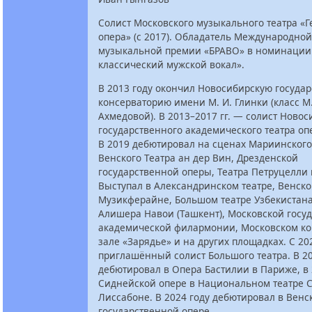
Солист Московского музыкального театра «Г
опера» (с 2017). Обладатель Международной
музыкальной премии «БРАВО» в номинаци
классический мужской вокал».
В 2013 году окончил Новосибирскую госуда
консерваторию имени М. И. Глинки (класс М.
Ахмедовой). В 2013–2017 гг. — солист Новос
государственного академического театра оп
В 2019 дебютировал на сценах Мариинского 
Венского Театра ан дер Вин, Дрезденской
государственной оперы, Театра Петруцелли 
Выступал в Александринском театре, Венск
Музикферайне, Большом театре Узбекистан
Алишера Навои (Ташкент), Московской госу
академической филармонии, Московском к
зале «Зарядье» и на других площадках. С 2
приглашённый солист Большого театра. В 2
дебютировал в Опера Бастилии в Париже, в 
Сиднейской опере в Национальном театре 
Лиссабоне. В 2024 году дебютировал в Венс
государственной опере.