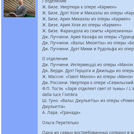
I отделение
Ж. Бизе. Увертюра к опере «Кармен»
Ж. Бизе. Дуэт Хозе и Микаэлы из оперы «Ка
Ж. Бизе. Ария Микаэлы из оперы «Кармен»
Ж. Бизе. Ария Хозе из оперы «Кармен»
Ж. Бизе. Фарандола из сюиты «Арлезианка»
Дж. Пуччини. Ария Калафа из оперы «Туранд
Дж. Пуччини. «Вальс Мюзетты» из оперы «Б
Дж. Пуччини. Дуэт Мими и Рудольфа из опе
II отделение
Дж. Пуччини. Интермеццо из оперы «Манон
Дж. Верди. Дуэт Герцога и Джильды из опер
Ж. Массне. «Гавот Манон» из оперы «Манон
Дж. Россини. Увертюра к опере «Севильски
Ф.П. Тости. «Заря отделяет свет от тьмы» / L`
dalla luce l`ombra
Ш. Гуно. «Вальс Джульетты» из оперы «Роме
Джульетта»
А. Лара. «Гранада»
Ольга Перетятько
Одна из самых востребованных сопрано в м