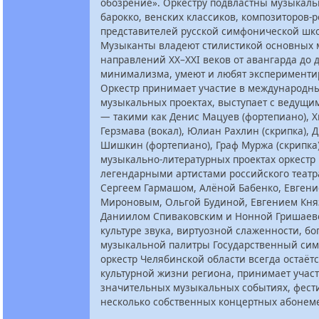
обозрение». Оркестру подвластны музыкал
барокко, венских классиков, композиторов-
представителей русской симфонической шк
Музыканты владеют стилистикой основных
направлений XX–XXI веков от авангарда до 
минимализма, умеют и любят эксперименти
Оркестр принимает участие в международн
музыкальных проектах, выступает с ведущи
— такими как Денис Мацуев (фортепиано), 
Герзмава (вокал), Юлиан Рахлин (скрипка), 
Шишкин (фортепиано), Граф Муржа (скрипка)
музыкально-литературных проектах оркестр 
легендарными артистами российского театр
Сергеем Гармашом, Алёной Бабенко, Евген
Мироновым, Ольгой Будиной, Евгением Кня
Даниилом Спиваковским и Нонной Гришаево
культуре звука, виртуозной слаженности, бо
музыкальной палитры Государственный си
оркестр Челябинской области всегда остаётс
культурной жизни региона, принимает участ
значительных музыкальных событиях, фести
несколько собственных концертных абонем