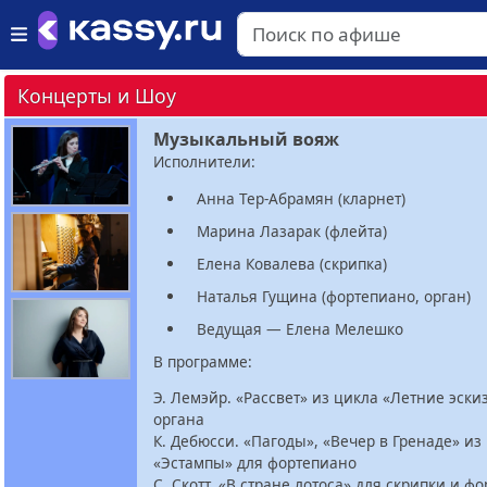
Концерты и Шоу
Музыкальный вояж
Исполнители:
Анна Тер-Абрамян (кларнет)
Марина Лазарак (флейта)
Елена Ковалева (скрипка)
Наталья Гущина (фортепиано, орган)
Ведущая — Елена Мелешко
В программе:
Э. Лемэйр. «Рассвет» из цикла «Летние эски
органа
К. Дебюсси. «Пагоды», «Вечер в Гренаде» из
«Эстампы» для фортепиано
С. Скотт. «В стране лотоса» для скрипки и ф