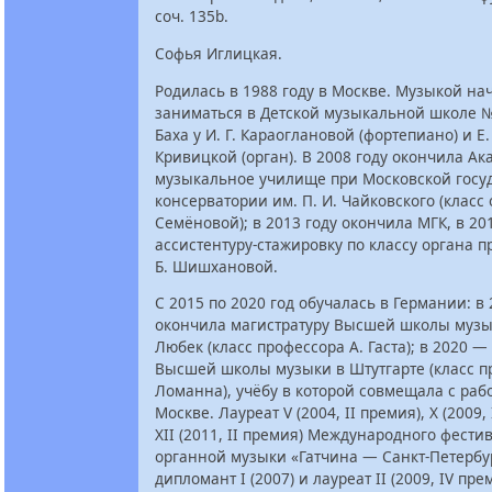
соч. 135b.
Софья Иглицкая.
Родилась в 1988 году в Москве. Музыкой на
заниматься в Детской музыкальной школе № 
Баха у И. Г. Караоглановой (фортепиано) и Е.
Кривицкой (орган). В 2008 году окончила А
музыкальное училище при Московской госу
консерватории им. П. И. Чайковского (класс о
Семёновой); в 2013 году окончила МГК, в 20
ассистентуру-стажировку по классу органа п
Б. Шишхановой.
С 2015 по 2020 год обучалась в Германии: в
окончила магистратуру Высшей школы музы
Любек (класс профессора А. Гаста); в 2020 —
Высшей школы музыки в Штутгарте (класс п
Ломанна), учёбу в которой совмещала с раб
Москве. Лауреат V (2004, II премия), X (2009,
XII (2011, II премия) Международного фести
органной музыки «Гатчина — Санкт-Петербу
дипломант I (2007) и лауреат II (2009, IV пре