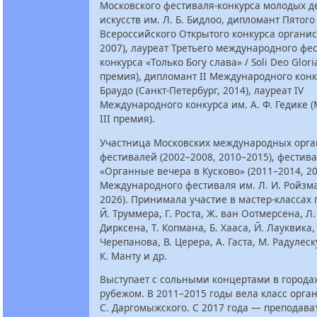
Московского фестиваля-конкурса молодых д
искусств им. Л. Б. Бидлоо, дипломант Пятого
Всероссийского Открытого конкурса органис
2007), лауреат Третьего международного фе
конкурса «Только Богу слава» / Soli Deo Gloria
премия), дипломант II Международного конку
Браудо (Санкт-Петербург, 2014), лауреат IV
Международного конкурса им. А. Ф. Гедике (
III премия).
Участница Московских международных орг
фестивалей (2002–2008, 2010–2015), фестив
«Органные вечера в Кусково» (2011–2014, 20
Международного фестиваля им. Л. И. Ройзма
2026). Принимала участие в мастер-классах
Й. Труммера, Г. Роста, Ж. ван Оотмерсена, Л
Дирксена, Т. Копмана, Б. Хааса, Й. Лауквика,
Черепанова, В. Церера, А. Гаста, М. Радулеск
К. Манту и др.
Выступает с сольными концертами в городах
рубежом. В 2011–2015 годы вела класс орга
С. Даргомыжского. С 2017 года — преподава