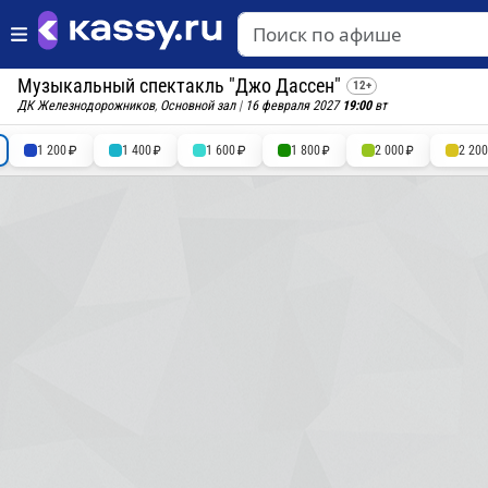
Музыкальный спектакль "Джо Дассен"
12+
ДК Железнодорожников
,
Основной зал
|
16 февраля 2027
19:00
вт
1 200
1 400
1 600
1 800
2 000
2 20