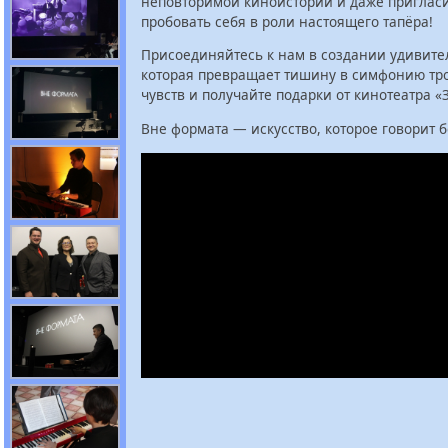
неповторимой киноистории и даже пригласи
пробовать себя в роли настоящего тапёра!
Присоединяйтесь к нам в создании удивите
которая превращает тишину в симфонию тр
чувств и получайте подарки от кинотеатра «
Вне формата — искусство, которое говорит б