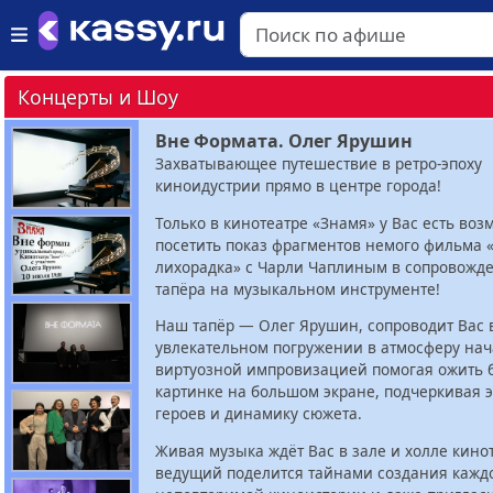
Концерты и Шоу
Вне Формата. Олег Ярушин
Захватывающее путешествие в ретро-эпоху
киноидустрии прямо в центре города!
Только в кинотеатре «Знамя» у Вас есть воз
посетить показ фрагментов немого фильма 
лихорадка» с Чарли Чаплиным в сопровожд
тапёра на музыкальном инструменте!
Наш тапёр — Олег Ярушин, сопроводит Вас 
увлекательном погружении в атмосферу нача
виртуозной импровизацией помогая ожить 
картинке на большом экране, подчеркивая 
героев и динамику сюжета.
Живая музыка ждёт Вас в зале и холле кино
ведущий поделится тайнами создания кажд