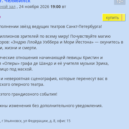
г. Челябинск
12+
ной зал
, 24 ноября 2026
19:00
вт
купить
олнении звёзд ведущих театров Санкт-Петербурга!
иллионов зрителей по всему миру! Почувствуйте магию
оров: «Эндрю Ллойда Уэббера и Мори Йестона» — окунитесь в
, жизни и смерти.
ические отношения начинающей певицы Кристин и
 «Оперы» графа де Шандо и её учителя музыки Эрика,
ицо под маской.
 и невероятная сценография, которые перенесут вас в
кого оперного театра.
 этого грандиозного события!
ожны изменения без дополнительного уведомления.
 г Ульяновск, ул Федерации, д. 8, офис 15