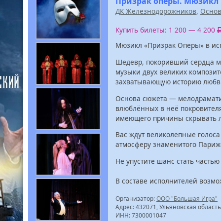
Призрак оперы. Мюзикл 
ДК Железнодорожников
,
Основ
Купить билеты: 1 200 — 4 200
Мюзикл «Призрак Оперы» в исп
Шедевр, покоривший сердца м
музыки двух великих композит
захватывающую историю любви
Основа сюжета — мелодрамат
влюблённых в неё покровителя
имеющего причины скрывать л
Вас ждут великолепные голоса
атмосферу знаменитого Парижс
Не упустите шанс стать частью
В составе исполнителей возм
Организатор:
ООО "Большая Игра"
Адрес: 432071, Ульяновская область,
ИНН: 7300001047