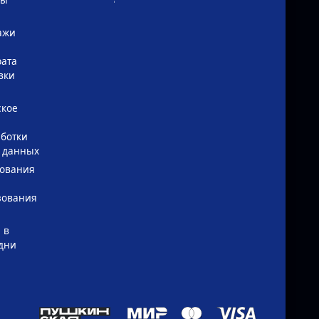
ажи
рата
вки
ское
ботки
 данных
зования
зования
 в
дни