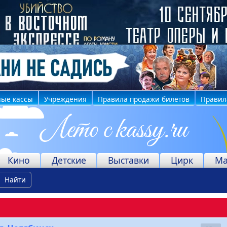
ные кассы
Учреждения
Правила продажи билетов
Правил
Кино
Детские
Выставки
Цирк
Ма
Найти