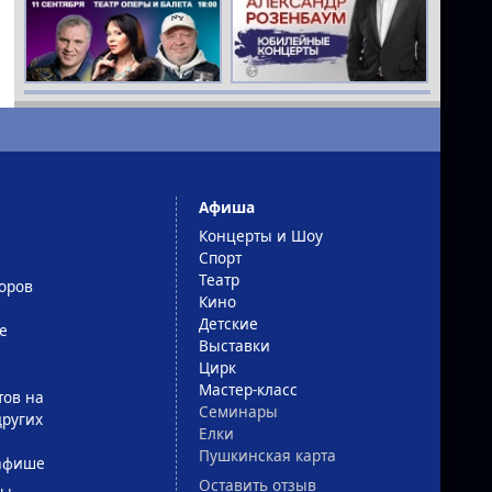
Афиша
Концерты и Шоу
Спорт
Театр
оров
Кино
Детские
е
Выставки
Цирк
Мастер-класс
тов на
Семинары
ругих
Елки
Пушкинская карта
афише
Оставить отзыв
сы