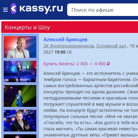
Концерты и Шоу
Алексей Брянцев
ДК Железнодорожников
,
Основной зал
, 10 
2027
19:00
сб
Купить билеты: 2 400 — 4 900
Алексей Брянцев — это исполнитель с уни
тембром голоса — бархатным баритоном. Он
самых востребованных артистов российской 
концерты проходят на одном дыхании. Сво
неподражаемыми песнями и красивым голо
погружает слушателей в мир музыки и волш
любви. На концерте будут исполнены не тол
популярные сольные песни: «Мне не хватает
«Спасибо, что ты есть», «Как долго я тебя ис
глаза магнит», «Ты самая красивая невеста»
знаменитые дуэтные хиты: «Привет малыш»,