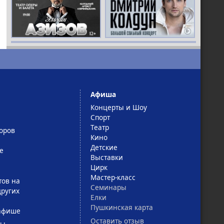
Афиша
Концерты и Шоу
Спорт
Театр
оров
Кино
Детские
е
Выставки
Цирк
Мастер-класс
тов на
Семинары
ругих
Елки
Пушкинская карта
афише
Оставить отзыв
сы