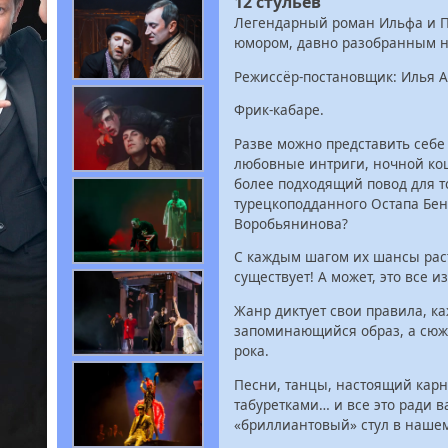
12 стульев
Легендарный роман Ильфа и П
юмором, давно разобранным н
Режиссёр-постановщик: Илья 
Фрик-кабаре.
Разве можно представить себе
любовные интриги, ночной ко
более подходящий повод для т
турецкоподданного Остапа Бе
Воробьянинова?
С каждым шагом их шансы растут
существует! А может, это все 
Жанр диктует свои правила, ка
запоминающийся образ, а сюже
рока.
Песни, танцы, настоящий карна
табуретками… и все это ради в
«бриллиантовый» стул в нашем