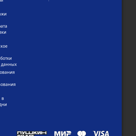
ажи
рата
вки
ское
ботки
 данных
зования
зования
 в
дни