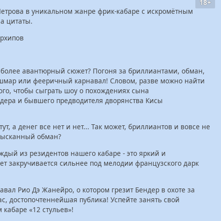
18+
етрова в уникальном жанре фрик-кабаре с искромётным
а цитаты.
Архипов
 более авантюрный сюжет? Погоня за бриллиантами, обман,
шмар или фееричный карнавал! Словом, разве можно найти
ого, чтобы сыграть шоу о похождениях сына
ндера и бывшего предводителя дворянства Кисы
, а денег все нет и нет... Так может, бриллиантов и вовсе не
изысканный обман?
ждый из резидентов нашего кабаре - это яркий и
т закручивается сильнее под мелодии французского дарк
вал Рио Дэ Жанейро, о котором грезит Бендер в охоте за
ас, достопочтеннейшая публика! Успейте занять свой
 кабаре «12 стульев»!