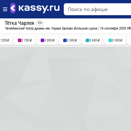
Тётка Чарлея
18+
Челябинский театр драмы им. Наума Орлова
,
Большая сцена
|
16 сентября 2026
19
2 200
2 700
3 000
3 300
3 600
3 900