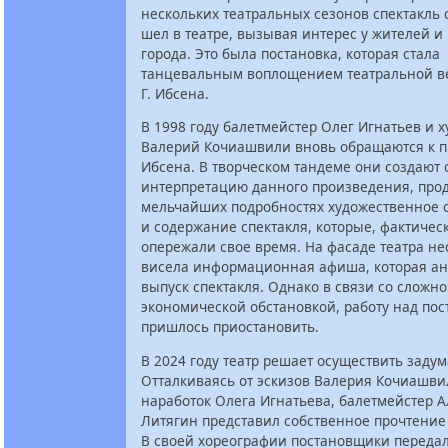
нескольких театральных сезонов спектакль 
шел в театре, вызывая интерес у жителей и 
города. Это была постановка, которая стала
танцевальным воплощением театральной в
Г. Ибсена.
В 1998 году балетмейстер Олег Игнатьев и 
Валерий Кочиашвили вновь обращаются к пь
Ибсена. В творческом тандеме они создают
интерпретацию данного произведения, про
мельчайших подробностях художественное
и содержание спектакля, которые, фактичес
опережали свое время. На фасаде театра не
висела информационная афиша, которая а
выпуск спектакля. Однако в связи со сложн
экономической обстановкой, работу над по
пришлось приостановить.
В 2024 году театр решает осуществить заду
Отталкиваясь от эскизов Валерия Кочиашви
наработок Олега Игнатьева, балетмейстер 
Литягин представил собственное прочтение
В своей хореографии постановщики переда