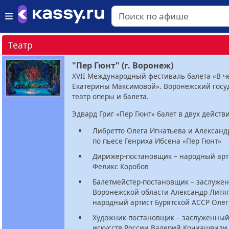
Театр
"Пер Гюнт" (г. Воронеж)
XVII Международный фестиваль балета «В ч
Екатерины Максимовой». Воронежский гос
театр оперы и балета.
Эдвард Григ «Пер Гюнт» балет в двух действи
Либретто Олега Игнатьева и Александ
по пьесе Генриха Ибсена «Пер Гюнт»
Дирижер-постановщик – народный арт
Феликс Коробов
Балетмейстер-постановщик – заслуже
Воронежской области Александр Литя
народный артист Бурятской АССР Олег
Художник-постановщик – заслуженный
искусств России Валерий Кочиашвили