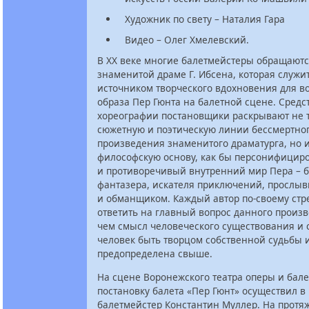
Художник по свету – Наталия Гара
Видео – Олег Хмелевский.
В ХХ веке многие балетмейстеры обращаютс
знаменитой драме Г. Ибсена, которая служи
источником творческого вдохновения для 
образа Пер Гюнта на балетной сцене. Средс
хореографии постановщики раскрывают не 
сюжетную и поэтическую линии бессмертно
произведения знаменитого драматурга, но и
философскую основу, как бы персонифицир
и противоречивый внутренний мир Пера – б
фантазера, искателя приключений, прослы
и обманщиком. Каждый автор по-своему стр
ответить на главный вопрос данного произв
чем смысл человеческого существования и 
человек быть творцом собственной судьбы 
предопределена свыше.
На сцене Воронежского театра оперы и бал
постановку балета «Пер Гюнт» осуществил в 
балетмейстер Константин Муллер. На протя