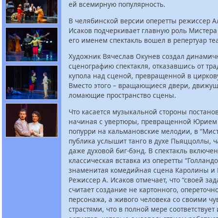
ей всемирную популярность.
В челябинской версии оперетты режиссер А
Исаков подчеркивает главную роль Мистера
его именем спектакль вошел в репертуар теа
Художник Вячеслав Окунев создал динамич
сценографию спектакля, отказавшись от тр
купола над сценой, превращенной в цирков
Вместо этого – вращающиеся двери, движу
ломающие пространство сцены.
Что касается музыкальной стороны постанов
начиная с увертюры, превращенной Юрием
попурри на кальмановские мелодии, в “Мист
публика услышит танго в духе Пьяццоллы, ч
даже духовой биг-бэнд. В спектакль включен
классическая вставка из оперетты “Голланд
знаменитая комедийная сцена Каролины и 
Режиссер А. Исаков отмечает, что “своей за
считает создание не картонного, опереточн
персонажа, а живого человека со своими чу
страстями, что в полной мере соответствует