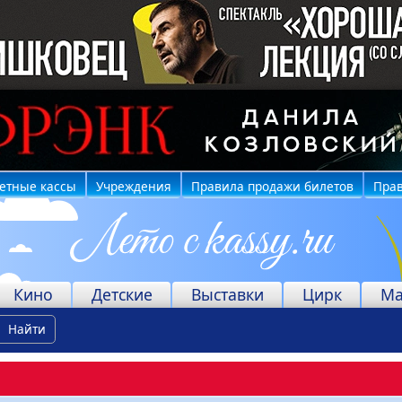
етные кассы
Учреждения
Правила продажи билетов
Прав
Кино
Детские
Выставки
Цирк
Ма
Найти