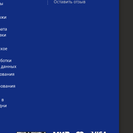
Оставить отзыв
сы
ажи
рата
вки
ское
ботки
 данных
зования
зования
 в
дни