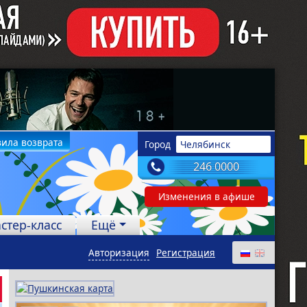
ила возврата
Город
Челябинск
246 0000
Изменения в афише
стер-класс
Ещё
Авторизация
Регистрация