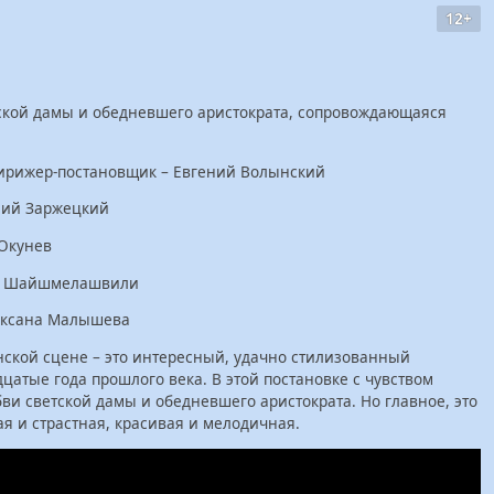
12+
ской дамы и обедневшего аристократа, сопровождающаяся
ирижер-постановщик – Евгений Волынский
лий Заржецкий
 Окунев
га Шайшмелашвили
Оксана Малышева
ской сцене – это интересный, удачно стилизованный
цатые года прошлого века. В этой постановке с чувством
ви светской дамы и обедневшего аристократа. Но главное, это
я и страстная, красивая и мелодичная.