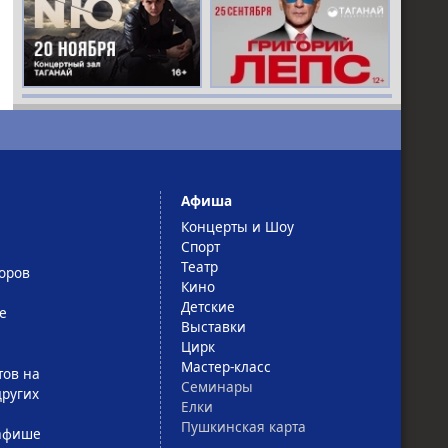
Афиша
Концерты и Шоу
Спорт
Театр
оров
Кино
Детские
е
Выставки
Цирк
Мастер-класс
тов на
Семинары
ругих
Елки
Пушкинская карта
афише