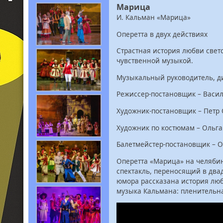
Марица
И. Кальман «Марица»
Оперетта в двух действиях
Страстная история любви свет
чувственной музыкой.
Музыкальный руководитель, д
Режиссер-постановщик – Васи
Художник-постановщик – Петр
Художник по костюмам – Оль
Балетмейстер-постановщик – 
Оперетта «Марица» на челябин
спектакль, переносящий в двад
юмора рассказана история люб
музыка Кальмана: пленительна