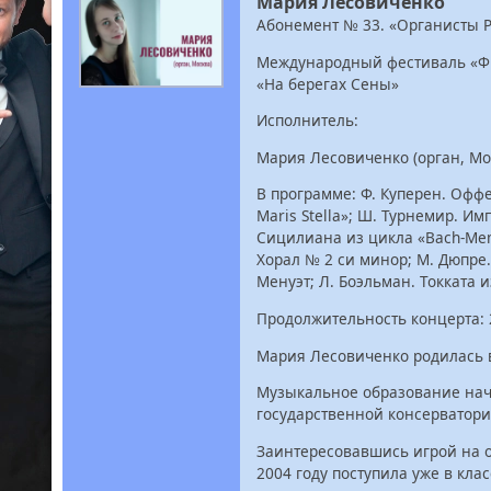
Мария Лесовиченко
Абонемент № 33. «Органисты Р
Международный фестиваль «Ф
«На берегах Сены»
Исполнитель:
Мария Лесовиченко (орган, Мо
В программе: Ф. Куперен. Оффе
Maris Stella»; Ш. Турнемир. Им
Сицилиана из цикла «Bach-Meme
Хорал № 2 си минор; М. Дюпре.
Менуэт; Л. Боэльман. Токката 
Продолжительность концерта: 
Мария Лесовиченко родилась в
Музыкальное образование нач
государственной консерватори
Заинтересовавшись игрой на о
2004 году поступила уже в кла