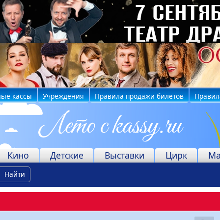
ные кассы
Учреждения
Правила продажи билетов
Правил
Кино
Детские
Выставки
Цирк
Ма
Найти