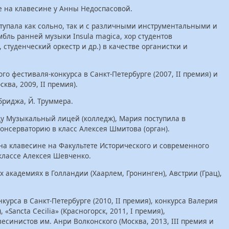
е на клавесине у Анны Недоспасовой.
тупала как сольно, так и с различными инструментальными и
бль ранней музыки Insula magica, хор студентов
студенческий оркестр и др.) в качестве органистки и
го фестиваля-конкурса в Санкт-Петербурге (2007, II премия) и
ква, 2009, II премия).
бриджа, Й. Труммера.
ду Музыкальный лицей (колледж), Мария поступила в
онсерваторию в класс Алексея Шмитова (орган).
на клавесине на Факультете Исторического и современного
 классе Алексея Шевченко.
академиях в Голландии (Хаарлем, Гронинген), Австрии (Грац),
курса в Санкт-Петербурге (2010, II премия), конкурса Валерия
, «Sancta Cecilia» (Красногорск, 2011, I премия),
синистов им. Анри Волконского (Москва, 2013, III премия и