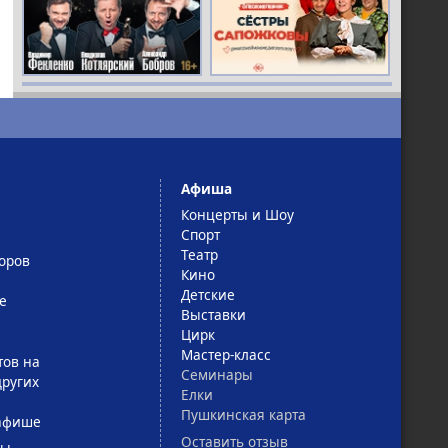
Афиша
Концерты и Шоу
Спорт
Театр
оров
Кино
Детские
е
Выставки
Цирк
Мастер-класс
тов на
Семинары
ругих
Елки
Пушкинская карта
афише
Оставить отзыв
сы