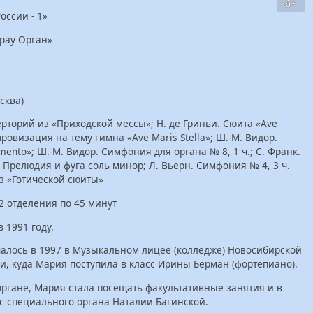
6+
оссии - 1»
рау Орган»
сква)
рторий из «Приходской мессы»; Н. де Гриньи. Сюита «Ave
провизация на тему гимна «Ave Maris Stella»; Ш.-М. Видор.
nto»; Ш.-М. Видор. Симфония для органа № 8, 1 ч.; С. Франк.
 Прелюдия и фуга соль минор; Л. Вьерн. Симфония № 4, 3 ч.
из «Готической сюиты»
2 отделения по 45 минут
 1991 году.
алось в 1997 в Музыкальном лицее (колледже) Новосибирской
и, куда Мария поступила в класс Ирины Берман (фортепиано).
ргане, Мария стала посещать факультативные занятия и в
сс специального органа Наталии Багинской.