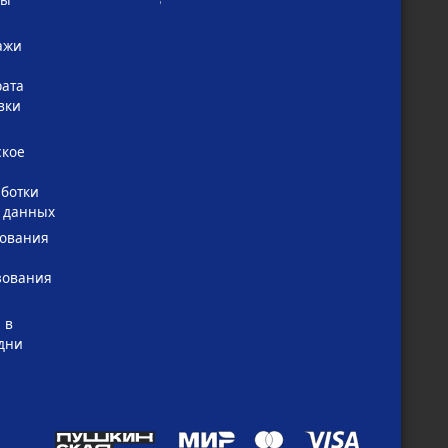
ажи
рата
вки
ское
ботки
 данных
зования
зования
 в
дни