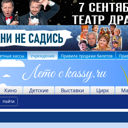
етные кассы
Учреждения
Правила продажи билетов
Прав
Кино
Детские
Выставки
Цирк
Ма
Найти