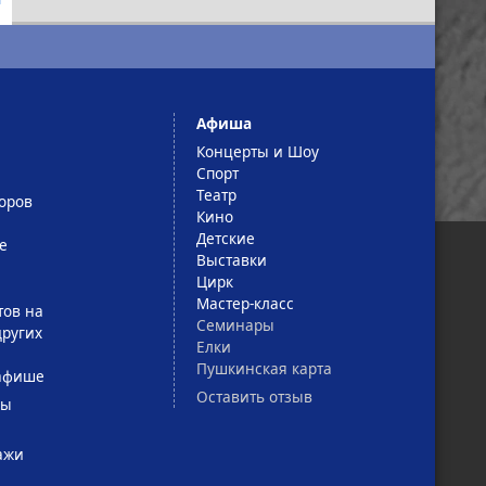
Афиша
Концерты и Шоу
Спорт
Театр
оров
Кино
Детские
е
Выставки
Цирк
Мастер-класс
тов на
Семинары
ругих
Елки
Пушкинская карта
афише
Оставить отзыв
сы
ажи