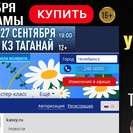
ила возврата
Город
Челябинск
246 0000
Изменения в афише
стер-класс
Ещё
Авторизация
Регистрация
kassy.ru
Новости