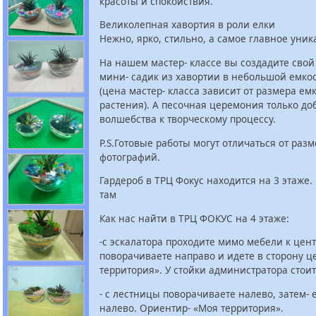
красоты и спокойствия.
Великолепная хавортия в роли елки
Нежно, ярко, стильно, а самое главное уник
На нашем мастер- классе вы создадите сво
мини- садик из хавортии в небольшой емко
(цена мастер- класса зависит от размера ем
растения). А песочная церемония только до
волшебства к творческому процессу.
P.S.Готовые работы могут отличаться от ра
фотографий.
Гардероб в ТРЦ Фокус находится на 3 этаже.
там
Как нас найти в ТРЦ ФОКУС на 4 этаже:
-с эскалатора проходите мимо мебели к цент
поворачиваете направо и идете в сторону ц
территория». У стойки администратора стоит
- с лестницы поворачиваете налево, затем- 
налево. Ориентир- «Моя территория».