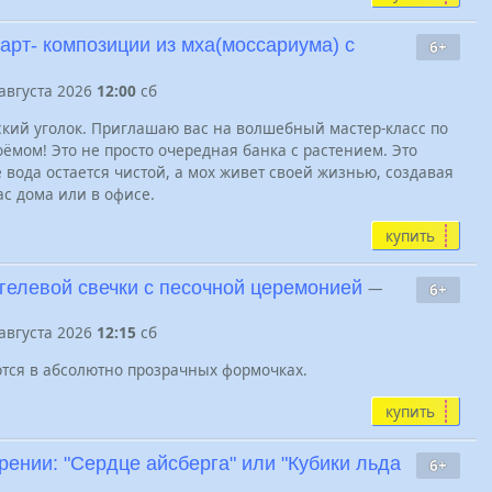
 арт- композиции из мха(моссариума) с
6+
 августа 2026
12:00
сб
кий уголок. Приглашаю вас на волшебный мастер-класс по
ёмом! Это не просто очередная банка с растением. Это
 вода остается чистой, а мох живет своей жизнью, создавая
с дома или в офисе.
купить
 гелевой свечки с песочной церемонией
—
6+
 августа 2026
12:15
сб
тся в абсолютно прозрачных формочках.
купить
рении: "Сердце айсберга" или "Кубики льда
6+