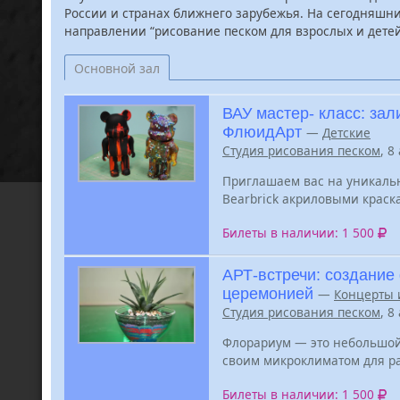
России и странах ближнего зарубежья. На сегодняшни
направлении “рисование песком для взрослых и детей
Основной зал
ВАУ мастер- класс: зал
ФлюидАрт
—
Детские
Студия рисования песком
, 8
Приглашаем вас на уникаль
Bearbrick акриловыми краска
Билеты в наличии: 1 500
АРТ-встречи: создание
церемонией
—
Концерты 
Студия рисования песком
, 8
Флорариум — это небольшой
своим микроклиматом для р
Билеты в наличии: 1 500