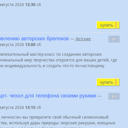
 августа 2026
12:30
сб
купить
товлению авторских брелоков
—
Детские
9+
 августа 2026
13:00
сб
увлекательный мастер-класс по созданию авторских
уникальный мир творчества откроется для ваших детей, где
ю индивидуальность и создать что-то по-настоящему
купить
 Арт- чехол для телефона своими руками
—
6+
 августа 2026
13:15
сб
к личности» вы превратите свой обычный силиконовый
ства, используя дары природы: морские ракушки, изящные