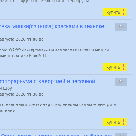
лементы, эффектные блестки и стеклярусы.
купить
ивка Мишки(из гипса) красками в технике
6+
 августа 2026
11:00
вс
ный WOW-мастер-класс по заливке гипсового мишки
ми в технике FluidArt!
купить
 флорариума с Хавортией и песочной
6+
и Шоу
 августа 2026
11:30
вс
 стеклянный контейнер с маленьким садиком внутри и
астений.
купить