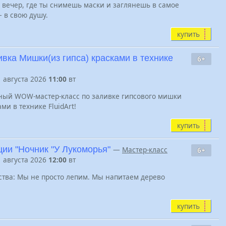
вечер, где ты снимешь маски и заглянешь в самое
 в свою душу.
купить
ивка Мишки(из гипса) красками в технике
6+
1 августа 2026
11:00
вт
ный WOW-мастер-класс по заливке гипсового мишки
ми в технике FluidArt!
купить
ции "Ночник "У Лукоморья"
—
Мастер-класс
6+
1 августа 2026
12:00
вт
ества: Мы не просто лепим. Мы напитаем дерево
купить