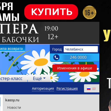
ила возврата
Город
Челябинск
246 0000
Изменения в афише
стер-класс
Ещё
Авторизация
Регистрация
kassy.ru
Новости