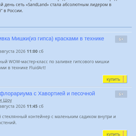
й день сеть «SandLand» стала абсолютным лидером в
” в России.
ивка Мишки(из гипса) красками в технике
6+
 августа 2026
11:00
сб
ный WOW-мастер-класс по заливке гипсового мишки
ми в технике FluidArt!
купить
 флорариума с Хавортией и песочной
6+
и Шоу
 августа 2026
11:45
сб
 стеклянный контейнер с маленьким садиком внутри и
астений.
купить