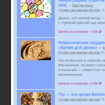
Нейрографика «Цветик
(МК)
—
Мастер-класс
Студия рисования песком
, 9
Друзья, этот мягкий метод — 
с глубокой работой над сво
Билеты в наличии: 1 500
Романтическое свидани
«Время для двоих»
—
М
Студия рисования песком
, 9
Это необычное и глубокое св
впечатления. Не имеет знач
отношений — совместное тво
воспоминания.
Билеты в наличии: 4 000
ТЫ — это целая Вселен
Студия рисования песком
, 9