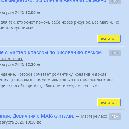
-Семицветик»: исполняем желания бережно
12+
 августа 2026
12:00
вс
для тех, кто хочет помочь себе через рисунок. Без магии, но
ими намерениями.
купить
е с мастер-классом по рисованию песком
18+
астер-класс
 августа 2026
12:30
вс
идание, которое сочетает романтику, креатив и яркие
ения, давно ли вы вместе или только на начальном этапе
рчество объединяет, сближает и создает тёплые
купить
ная. Девичник с МАК-картами.
—
Мастер-класс
18+
 августа 2026
13:30
вс