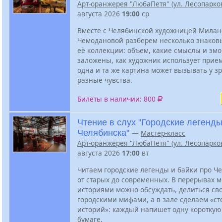
Арт-оранжерея "ЛюбаПетя" (ул. Лесопарков
августа 2026
19:00
ср
Вместе с Челябинской художницей Мила
Чемодановой разберем несколько знаковы
её коллекции: объем, какие смыслы и эмо
заложены, как художник использует прие
одна и та же картина может вызывать у з
разные чувства.
Билеты в наличии: 800
Чтение в слух "Городские легенд
Челябинска"
—
Мастер-класс
Арт-оранжерея "ЛюбаПетя" (ул. Лесопарков
августа 2026
17:00
вт
Читаем городские легенды и байки про Ч
от старых до современных. В перерывах 
историями можно обсуждать, делиться св
городскими мифами, а в зале сделаем «ст
историй»: каждый напишет одну короткую
бумаге.