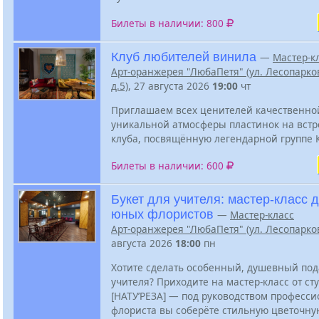
Билеты в наличии: 800
Клуб любителей винила
—
Мастер-к
Арт-оранжерея "ЛюбаПетя" (ул. Лесопарко
д.5)
, 27 августа 2026
19:00
чт
Приглашаем всех ценителей качественно
уникальной атмосферы пластинок на встр
клуба, посвящённую легендарной группе 
Билеты в наличии: 600
Букет для учителя: мастер-класс 
юных флористов
—
Мастер-класс
Арт-оранжерея "ЛюбаПетя" (ул. Лесопарков
августа 2026
18:00
пн
Хотите сделать особенный, душевный под
учителя? Приходите на мастер‑класс от ст
[НАТУ’РЕЗА] — под руководством професс
флориста вы соберёте стильную цветочну