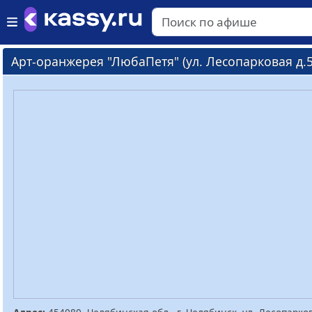
Арт-оранжерея "ЛюбаПетя" (ул. Лесопарковая д.5