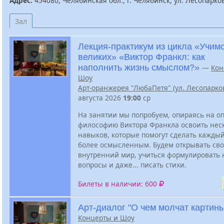
Адрес:
454080, Челябинская обл., г. Челябинск, ул. Лесопарко
Зал
Лекция-практикум из цикла «Учимс
великих» «Виктор Франкл: как
наполнить жизнь смыслом?»
—
Кон
Шоу
Арт-оранжерея "ЛюбаПетя" (ул. Лесопарков
августа 2026
19:00
ср
На занятии мы попробуем, опираясь на о
философию Виктора Франкла освоить нес
навыков, которые помогут сделать кажды
более осмысленным. Будем открывать св
внутренний мир, учиться формулировать
вопросы и даже... писать стихи.
Билеты в наличии: 600
Арт-диалог "О чем молчат картин
Концерты и Шоу