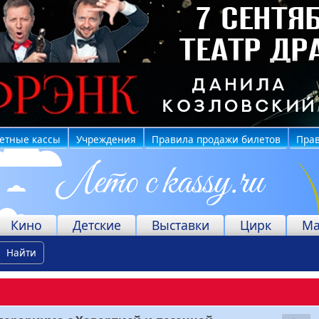
етные кассы
Учреждения
Правила продажи билетов
Прав
Кино
Детские
Выставки
Цирк
Ма
Найти