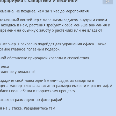
флорариума с Хавортией и песочной
6+
ременно, не позднее, чем за 1 час до мероприятия
теклянный контейнер с маленьким садиком внутри и своим
Находясь в нем, растения требуют к себе меньше внимания и
т времени на обычную заботу о растениях или не владеют
нтерьер. Прекрасно подойдет для украшения офиса. Также
 самое главное полезный подарок.
ой обстановке природной красоты и спокойствия.
 елки
 главное уникально!
оздадите свой новогодний мини- садик из хавортии в
ена мастер- класса зависит от размера емкости и растения). А
бавит волшебства к творческому процессу.
ичаться от размещенных фотографий.
я на 3 этаже. Раздевайтесь там