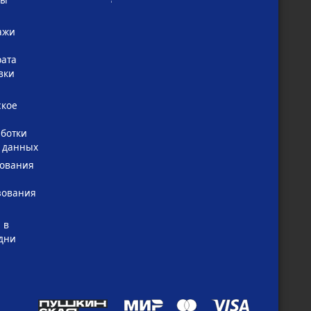
ажи
рата
вки
ское
ботки
 данных
зования
зования
 в
дни