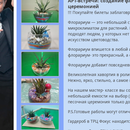
АРТ-встречи: создание 
церемонией
!!! Покупайте билеты заблагов
Флорариум — это небольшой с
микроклиматом для растений. 
подходят людям, у которых не
искусством цветоводства.
Флорариум впишется в любой и
флорариум- это прекрасный, а
Флорариум добавит повседневн
Великолепная хавортия в роли
Нежно, ярко, стильно, а самое
На нашем мастер- классе вы с
небольшой емкости на выбор (ц
песочная церемония только до
P.S.Готовые работы могут отл
Гардероб в ТРЦ Фокус находитс