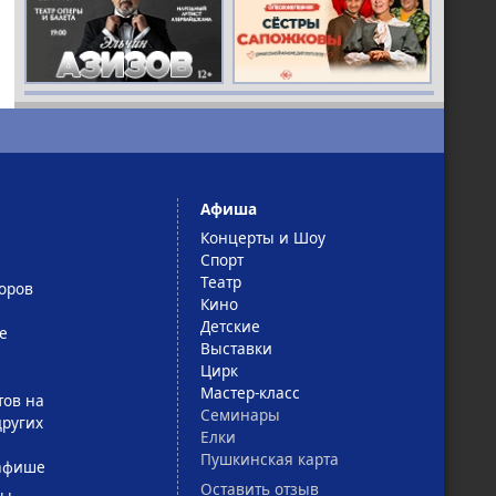
Афиша
Концерты и Шоу
Спорт
Театр
оров
Кино
Детские
е
Выставки
Цирк
Мастер-класс
тов на
Семинары
ругих
Елки
Пушкинская карта
афише
Оставить отзыв
сы